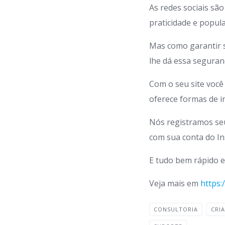
As redes sociais são
praticidade e popula
Mas como garantir s
lhe dá essa seguran
Com o seu site você
oferece formas de i
Nós registramos seu
com sua conta do I
E tudo bem rápido 
Veja mais em
https:
CONSULTORIA
CRI