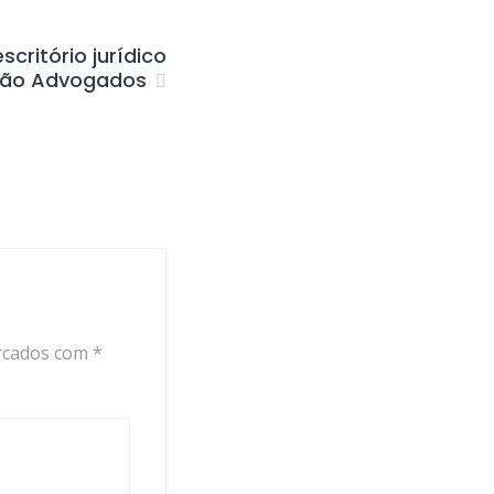
scritório jurídico
vão Advogados
rcados com
*