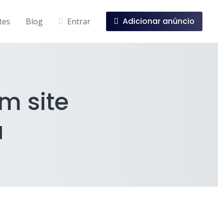
Adicionar anúncio
tes
Blog
Entrar
m site
u